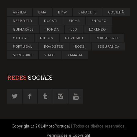
APRILIA
BAJA
BMW
CAPACETE
COVILHÃ
DESPORTO
DUCATI
EICMA
ENDURO
GUIMARÃES
HONDA
LED
LORENZO
MOTOGP
NILTON
NOVIDADE
PORTALEGRE
PORTUGAL
ROADSTER
ROSSI
SEGURANÇA
SUPERBIKE
VIAJAR
YAMAHA
REDES
SOCIAIS
Copyright © 2014MotoPortugal |
Todos os direitos reservados.
Permissões e Copyright