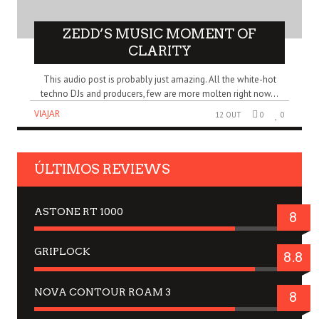
ZEDD’S MUSIC MOMENT OF
CLARITY
This audio post is probably just amazing. All the white-hot
techno DJs and producers, few are more molten right now...
VIAJAR
12 OUT
0
0
ÚLTIMOS REVIEWS
ASTONE RT 1000
8
GRIPLOCK
8.8
NOVA CONTOUR ROAM 3
8