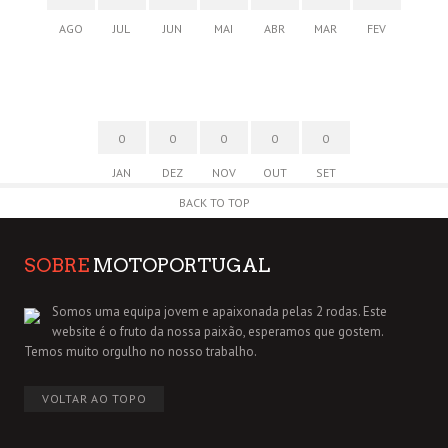
AGO
JUL
JUN
MAI
ABR
MAR
FEV
0
0
0
0
0
JAN
DEZ
NOV
OUT
SET
BACK TO TOP
SOBRE
MOTOPORTUGAL
Somos uma equipa jovem e apaixonada pelas 2 rodas. Este
website é o fruto da nossa paixão, esperamos que gostem.
Temos muito orgulho no nosso trabalho.
VOLTAR AO TOPO