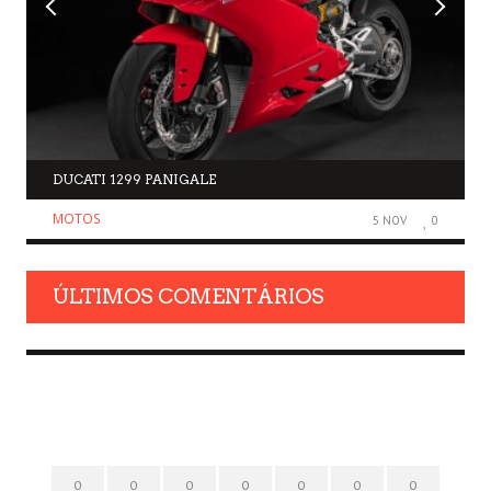
DUCATI 1299 PANIGALE
MOTOS
5 NOV
0
ÚLTIMOS COMENTÁRIOS
0
0
0
0
0
0
0