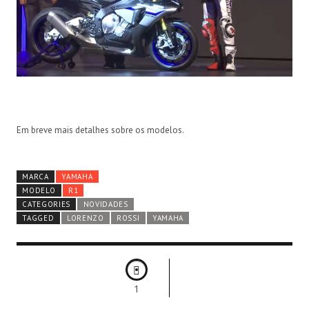
Em breve mais detalhes sobre os modelos.
MARCA
YAMAHA
MODELO
R1
CATEGORIES
NOVIDADES
TAGGED
LORENZO
ROSSI
YAMAHA
1