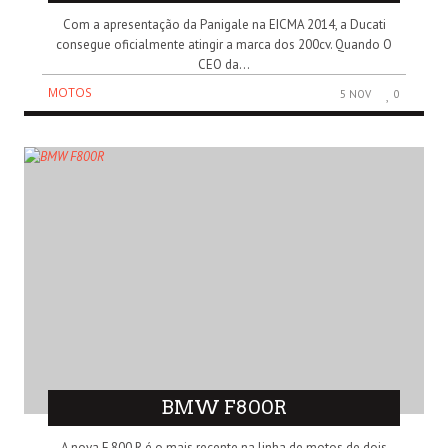
Com a apresentação da Panigale na EICMA 2014, a Ducati
consegue oficialmente atingir a marca dos 200cv. Quando O
CEO da...
MOTOS
5 NOV
0
BMW F800R
A nova F 800 R é o mais recente na linha de motos de dois