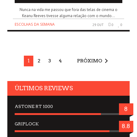
Nunca na vida me passou que fora das telas de cinema o
Keanu Reeves tivesse alguma relação com o mundo...
ESCOLHAS DA SEMANA
29 OUT
0
0
1
2
3
4
PRÓXIMO
ÚLTIMOS REVIEWS
ASTONE RT 1000
8
GRIPLOCK
8.8