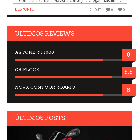
Com a sua Yamaha Movistar conseguiu chegar mais uma...
DESPORTO
24 OUT
0
0
ÚLTIMOS REVIEWS
ASTONE RT 1000
8
GRIPLOCK
8.8
NOVA CONTOUR ROAM 3
8
ÚLTIMOS POSTS