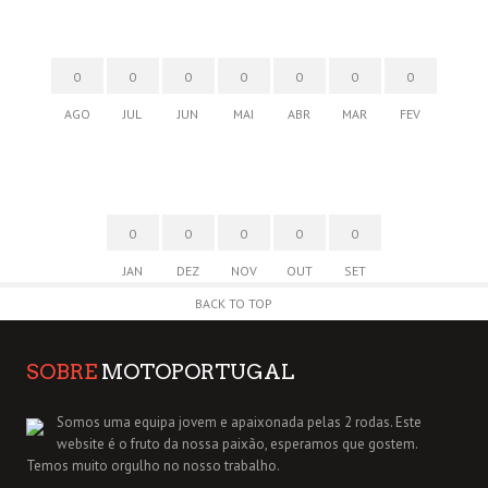
0
0
0
0
0
0
0
AGO
JUL
JUN
MAI
ABR
MAR
FEV
0
0
0
0
0
JAN
DEZ
NOV
OUT
SET
BACK TO TOP
SOBRE
MOTOPORTUGAL
Somos uma equipa jovem e apaixonada pelas 2 rodas. Este
website é o fruto da nossa paixão, esperamos que gostem.
Temos muito orgulho no nosso trabalho.