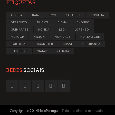
ETIQUETAS
APRILIA
BAJA
BMW
CAPACETE
COVILHÃ
DESPORTO
DUCATI
EICMA
ENDURO
GUIMARÃES
HONDA
LED
LORENZO
MOTOGP
NILTON
NOVIDADE
PORTALEGRE
PORTUGAL
ROADSTER
ROSSI
SEGURANÇA
SUPERBIKE
VIAJAR
YAMAHA
REDES
SOCIAIS
Copyright © 2014MotoPortugal |
Todos os direitos reservados.