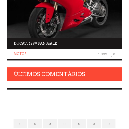
DUCATI 1299 PANIGALE
MOTOS
5 NOV
0
ÚLTIMOS COMENTÁRIOS
0
0
0
0
0
0
0