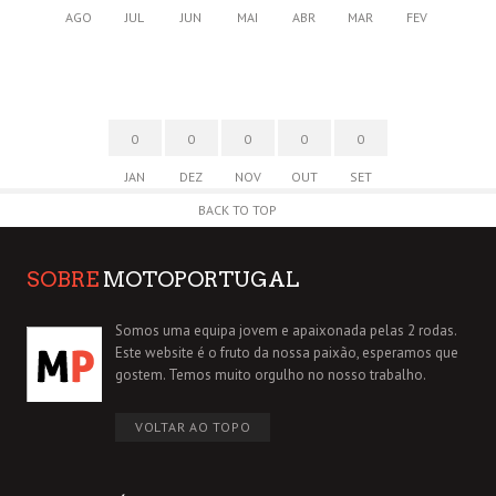
AGO
JUL
JUN
MAI
ABR
MAR
FEV
0
0
0
0
0
JAN
DEZ
NOV
OUT
SET
BACK TO TOP
SOBRE
MOTOPORTUGAL
Somos uma equipa jovem e apaixonada pelas 2 rodas.
Este website é o fruto da nossa paixão, esperamos que
gostem. Temos muito orgulho no nosso trabalho.
VOLTAR AO TOPO